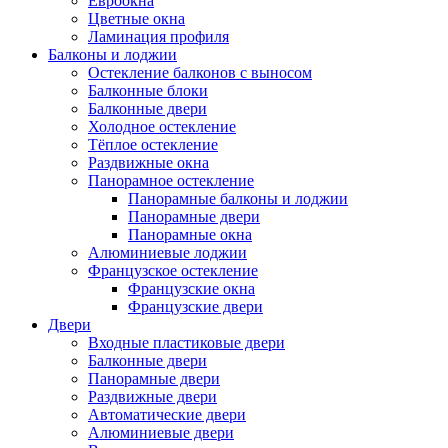
Евроокна
Цветные окна
Ламинация профиля
Балконы и лоджии
Остекление балконов с выносом
Балконные блоки
Балконные двери
Холодное остекление
Тёплое остекление
Раздвижные окна
Панорамное остекление
Панорамные балконы и лоджии
Панорамные двери
Панорамные окна
Алюминиевые лоджии
Французское остекление
Французские окна
Французские двери
Двери
Входные пластиковые двери
Балконные двери
Панорамные двери
Раздвижные двери
Автоматические двери
Алюминиевые двери