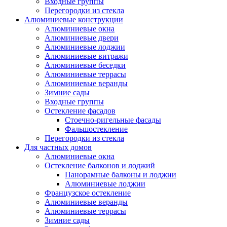
Входные группы
Перегородки из стекла
Алюминиевые конструкции
Алюминиевые окна
Алюминиевые двери
Алюминиевые лоджии
Алюминиевые витражи
Алюминиевые беседки
Алюминиевые террасы
Алюминиевые веранды
Зимние сады
Входные группы
Остекление фасадов
Стоечно-ригельные фасады
Фальшостекление
Перегородки из стекла
Для частных домов
Алюминиевые окна
Остекление балконов и лоджий
Панорамные балконы и лоджии
Алюминиевые лоджии
Французское остекление
Алюминиевые веранды
Алюминиевые террасы
Зимние сады