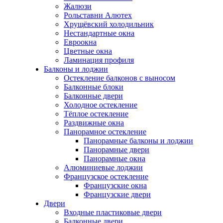
Жалюзи
Рольставни Алютех
Хрущёвский холодильник
Нестандартные окна
Евроокна
Цветные окна
Ламинация профиля
Балконы и лоджии
Остекление балконов с выносом
Балконные блоки
Балконные двери
Холодное остекление
Тёплое остекление
Раздвижные окна
Панорамное остекление
Панорамные балконы и лоджии
Панорамные двери
Панорамные окна
Алюминиевые лоджии
Французское остекление
Французские окна
Французские двери
Двери
Входные пластиковые двери
Балконные двери