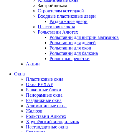
Алюминиевые окна
Застройщикам
Строителям коттеджей
Входные пластиковые двери
Раздвижные двери
Пластиковые окна
Рольставни Алютех
Рольставни для витрин магазинов
Рольставни для дверей
Рольставни для окон
Рольставни для балкона
Роллетные решётки
Акции
Окна
Пластиковые окна
Окна РЕХАУ
Балконные блоки
Панорамные окна
Раздвижные окна
Алюминиевые окна
Жалюзи
Рольставни Алютех
Хрущёвский холодильник
Нестандартные окна