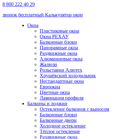
8 800 222 40 29
звонок бесплатный
Калькулятор окон
Окна
Пластиковые окна
Окна РЕХАУ
Балконные блоки
Панорамные окна
Раздвижные окна
Алюминиевые окна
Жалюзи
Рольставни Алютех
Хрущёвский холодильник
Нестандартные окна
Евроокна
Цветные окна
Ламинация профиля
Балконы и лоджии
Остекление балконов с выносом
Балконные блоки
Балконные двери
Холодное остекление
Тёплое остекление
Раздвижные окна