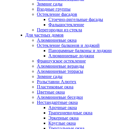
Зимние сады
Входные группы
Остекление фасадов
Стоечно-ригельные фасады
Фальшостекление
Перегородки из стекла
Для частных домов
Алюминиевые окна
Остекление балконов и лоджий
Панорамные балконы и лоджии
Алюминиевые лоджии
Французское остекление
Алюминиевые веранды
Алюминиевые террасы
Зимние сады
Рольставни Алютех
Пластиковые окна
Цветные окна
Алюминиевые беседки
Нестандартные окна
Арочные окна
Трапециевидные окна
Эркерные окна
Круглые окна
Треугольные окна