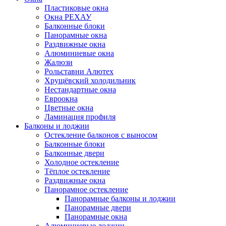
Пластиковые окна
Окна РЕХАУ
Балконные блоки
Панорамные окна
Раздвижные окна
Алюминиевые окна
Жалюзи
Рольставни Алютех
Хрущёвский холодильник
Нестандартные окна
Евроокна
Цветные окна
Ламинация профиля
Балконы и лоджии
Остекление балконов с выносом
Балконные блоки
Балконные двери
Холодное остекление
Тёплое остекление
Раздвижные окна
Панорамное остекление
Панорамные балконы и лоджии
Панорамные двери
Панорамные окна
Алюминиевые лоджии