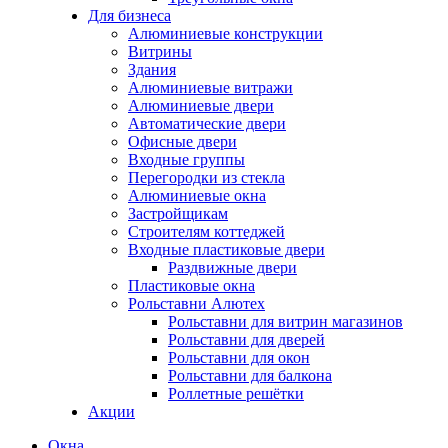
Для бизнеса
Алюминиевые конструкции
Витрины
Здания
Алюминиевые витражи
Алюминиевые двери
Автоматические двери
Офисные двери
Входные группы
Перегородки из стекла
Алюминиевые окна
Застройщикам
Строителям коттеджей
Входные пластиковые двери
Раздвижные двери
Пластиковые окна
Рольставни Алютех
Рольставни для витрин магазинов
Рольставни для дверей
Рольставни для окон
Рольставни для балкона
Роллетные решётки
Акции
Окна