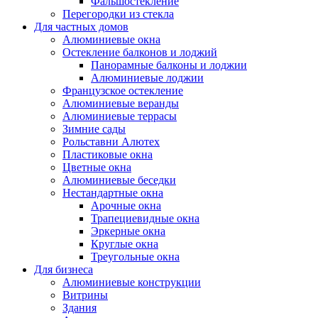
Фальшостекление
Перегородки из стекла
Для частных домов
Алюминиевые окна
Остекление балконов и лоджий
Панорамные балконы и лоджии
Алюминиевые лоджии
Французское остекление
Алюминиевые веранды
Алюминиевые террасы
Зимние сады
Рольставни Алютех
Пластиковые окна
Цветные окна
Алюминиевые беседки
Нестандартные окна
Арочные окна
Трапециевидные окна
Эркерные окна
Круглые окна
Треугольные окна
Для бизнеса
Алюминиевые конструкции
Витрины
Здания