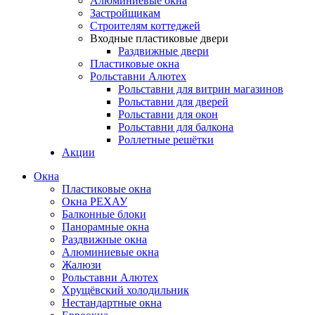
Алюминиевые окна
Застройщикам
Строителям коттеджей
Входные пластиковые двери
Раздвижные двери
Пластиковые окна
Рольставни Алютех
Рольставни для витрин магазинов
Рольставни для дверей
Рольставни для окон
Рольставни для балкона
Роллетные решётки
Акции
Окна
Пластиковые окна
Окна РЕХАУ
Балконные блоки
Панорамные окна
Раздвижные окна
Алюминиевые окна
Жалюзи
Рольставни Алютех
Хрущёвский холодильник
Нестандартные окна