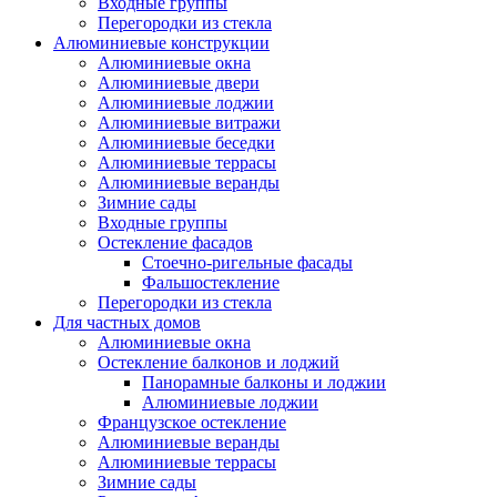
Входные группы
Перегородки из стекла
Алюминиевые конструкции
Алюминиевые окна
Алюминиевые двери
Алюминиевые лоджии
Алюминиевые витражи
Алюминиевые беседки
Алюминиевые террасы
Алюминиевые веранды
Зимние сады
Входные группы
Остекление фасадов
Стоечно-ригельные фасады
Фальшостекление
Перегородки из стекла
Для частных домов
Алюминиевые окна
Остекление балконов и лоджий
Панорамные балконы и лоджии
Алюминиевые лоджии
Французское остекление
Алюминиевые веранды
Алюминиевые террасы
Зимние сады