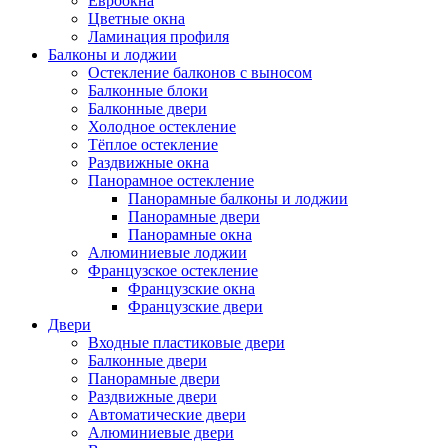
Евроокна
Цветные окна
Ламинация профиля
Балконы и лоджии
Остекление балконов с выносом
Балконные блоки
Балконные двери
Холодное остекление
Тёплое остекление
Раздвижные окна
Панорамное остекление
Панорамные балконы и лоджии
Панорамные двери
Панорамные окна
Алюминиевые лоджии
Французское остекление
Французские окна
Французские двери
Двери
Входные пластиковые двери
Балконные двери
Панорамные двери
Раздвижные двери
Автоматические двери
Алюминиевые двери