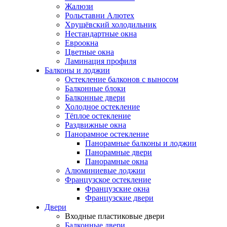
Жалюзи
Рольставни Алютех
Хрущёвский холодильник
Нестандартные окна
Евроокна
Цветные окна
Ламинация профиля
Балконы и лоджии
Остекление балконов с выносом
Балконные блоки
Балконные двери
Холодное остекление
Тёплое остекление
Раздвижные окна
Панорамное остекление
Панорамные балконы и лоджии
Панорамные двери
Панорамные окна
Алюминиевые лоджии
Французское остекление
Французские окна
Французские двери
Двери
Входные пластиковые двери
Балконные двери