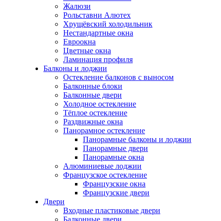
Жалюзи
Рольставни Алютех
Хрущёвский холодильник
Нестандартные окна
Евроокна
Цветные окна
Ламинация профиля
Балконы и лоджии
Остекление балконов с выносом
Балконные блоки
Балконные двери
Холодное остекление
Тёплое остекление
Раздвижные окна
Панорамное остекление
Панорамные балконы и лоджии
Панорамные двери
Панорамные окна
Алюминиевые лоджии
Французское остекление
Французские окна
Французские двери
Двери
Входные пластиковые двери
Балконные двери