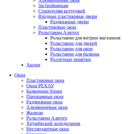
Алюминиевые окна
Застройщикам
Строителям коттеджей
Входные пластиковые двери
Раздвижные двери
Пластиковые окна
Рольставни Алютех
Рольставни для витрин магазинов
Рольставни для дверей
Рольставни для окон
Рольставни для балкона
Роллетные решётки
Акции
Окна
Пластиковые окна
Окна РЕХАУ
Балконные блоки
Панорамные окна
Раздвижные окна
Алюминиевые окна
Жалюзи
Рольставни Алютех
Хрущёвский холодильник
Нестандартные окна