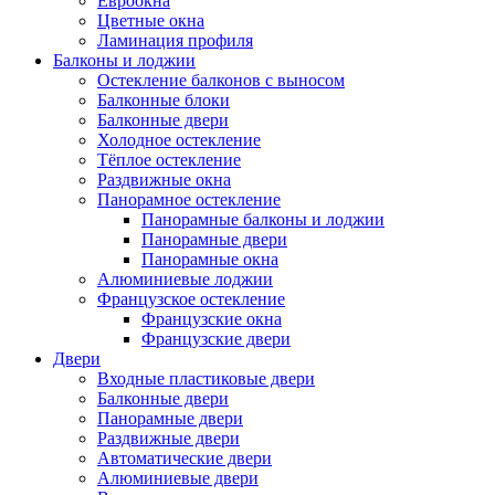
Евроокна
Цветные окна
Ламинация профиля
Балконы и лоджии
Остекление балконов с выносом
Балконные блоки
Балконные двери
Холодное остекление
Тёплое остекление
Раздвижные окна
Панорамное остекление
Панорамные балконы и лоджии
Панорамные двери
Панорамные окна
Алюминиевые лоджии
Французское остекление
Французские окна
Французские двери
Двери
Входные пластиковые двери
Балконные двери
Панорамные двери
Раздвижные двери
Автоматические двери
Алюминиевые двери