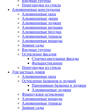
Входные группы
Перегородки из стекла
Алюминиевые конструкции
Алюминиевые окна
Алюминиевые двери
Алюминиевые лоджии
Алюминиевые витражи
Алюминиевые беседки
Алюминиевые террасы
Алюминиевые веранды
Зимние сады
Входные группы
Остекление фасадов
Стоечно-ригельные фасады
Фальшостекление
Перегородки из стекла
Для частных домов
Алюминиевые окна
Остекление балконов и лоджий
Панорамные балконы и лоджии
Алюминиевые лоджии
Французское остекление
Алюминиевые веранды
Алюминиевые террасы
Зимние сады